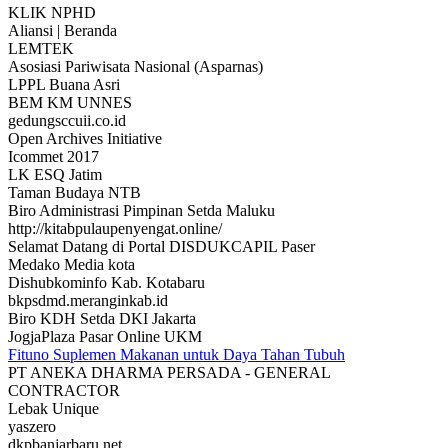
KLIK NPHD
Aliansi | Beranda
LEMTEK
Asosiasi Pariwisata Nasional (Asparnas)
LPPL Buana Asri
BEM KM UNNES
gedungsccuii.co.id
Open Archives Initiative
Icommet 2017
LK ESQ Jatim
Taman Budaya NTB
Biro Administrasi Pimpinan Setda Maluku
http://kitabpulaupenyengat.online/
Selamat Datang di Portal DISDUKCAPIL Paser
Medako Media kota
Dishubkominfo Kab. Kotabaru
bkpsdmd.meranginkab.id
Biro KDH Setda DKI Jakarta
JogjaPlaza Pasar Online UKM
Fituno Suplemen Makanan untuk Daya Tahan Tubuh
PT ANEKA DHARMA PERSADA - GENERAL
CONTRACTOR
Lebak Unique
yaszero
dkpbanjarbaru.net